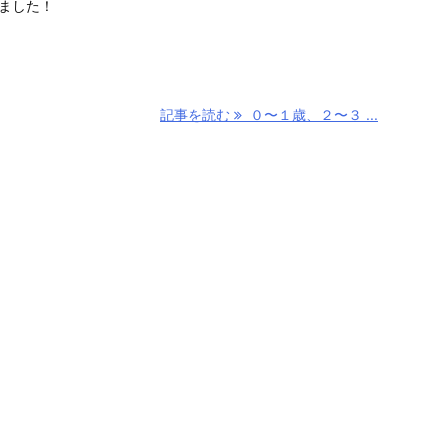
ました！
記事を読む
０〜１歳、２〜３ ...