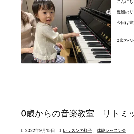
こんにち
豊洲のリ
今日は豊
0歳のベ
0歳からの音楽教室 リトミ

2022年9月15日

レッスンの様子
,
体験レッスン会