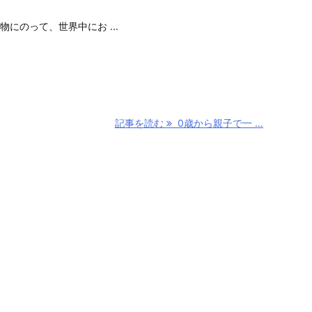
にのって、世界中にお ...
記事を読む
0歳から親子で一 ...