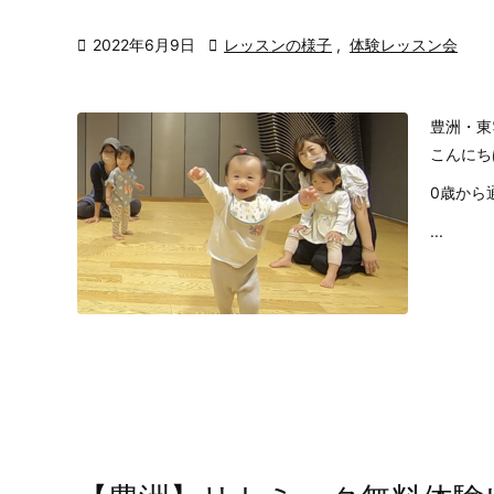

2022年6月9日

レッスンの様子
,
体験レッスン会
豊洲・東
こんにち
0歳から
...