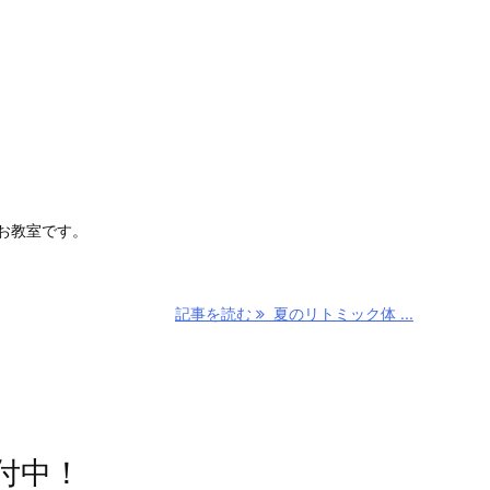
お教室です。
記事を読む
夏のリトミック体 ...
付中！