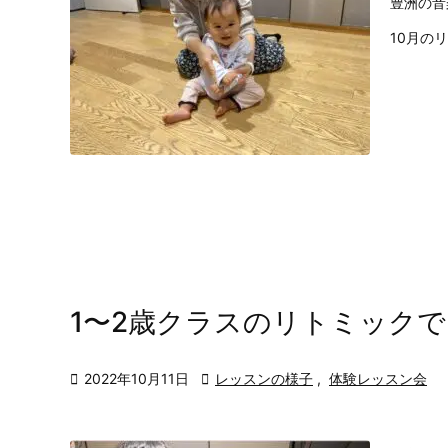
豊洲の音
10月の
1〜2歳クラスのリトミック

2022年10月11日

レッスンの様子
,
体験レッスン会