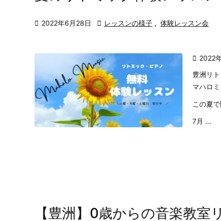

2022年6月28日

レッスンの様子
,
体験レッスン会

2022
豊洲リト
マハロミ
この夏で
7月 ...
【豊洲】0歳からの音楽教室