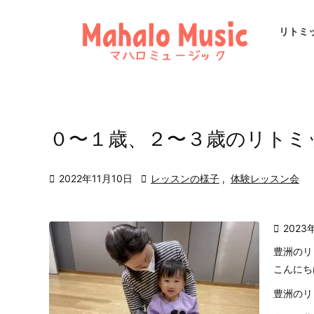
リトミ
０〜１歳、２〜３歳のリトミ

2022年11月10日

レッスンの様子
,
体験レッスン会

2023
豊洲のリ
こんにち
豊洲のリ