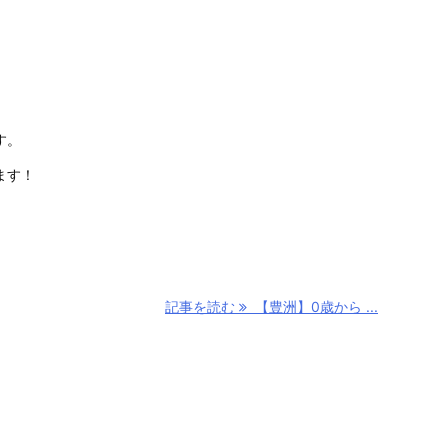
す。
ます！
記事を読む
【豊洲】0歳から ...