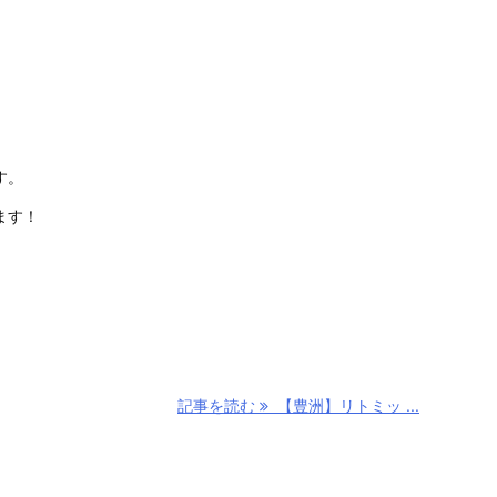
す。
ます！
記事を読む
【豊洲】リトミッ ...